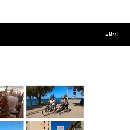
≡ Menü